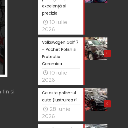
excelență și
precizie
10 iulie
2026
Volkswagen Golf 7
– Pachet Polish si
0
Protectie
Ceramica
10 iulie
2026
fin si
Ce este polish-ul
auto (lustruirea)?
0
28 iunie
2026