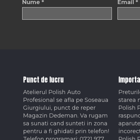
Nume
*
Email
*
Punct de lucru
Importa
Atelierul Polish Auto
Preturil
Profesional se afla pe Soseaua
starea 
Giurgiului, punct de reper
Polish 
Magazin Dedeman. Va rugam
raspund
sa sunati cand sunteti in zona
aparute
pentru a fi ghidati prin telefon!
incorec
Telefon programari: 0721 977
Polish 