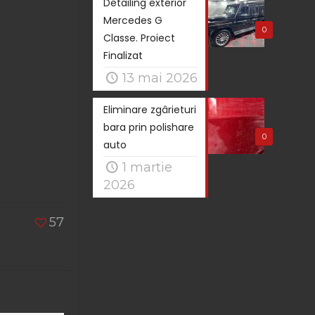
Detailing exterior
Mercedes G
0
Classe. Proiect
Finalizat
13 mai 2026
Eliminare zgârieturi
bara prin polishare
0
auto
1 martie
2026
57