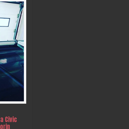
a Civic
orin