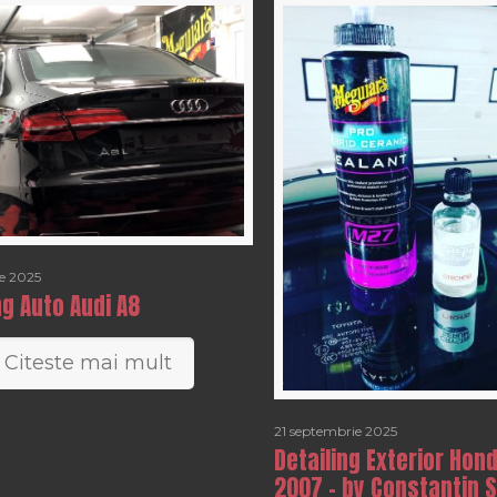
e 2025
ng Auto Audi A8
Citeste mai mult
21 septembrie 2025
Detailing Exterior Hond
2007 – by Constantin S