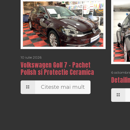
10 iulie 2026
Volkswagen Golf 7 – Pachet
Polish si Protectie Ceramica
6 octombri
Detaili
Citeste mai mult