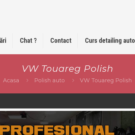
ări
Chat ?
Contact
Curs detailing aut
VW Touareg Polish
Acasa
Polish auto
VW Touareg Polish