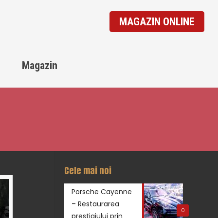
MAGAZIN ONLINE
o
Magazin
Cele mai noi
Porsche Cayenne
– Restaurarea
0
prestigiului prin