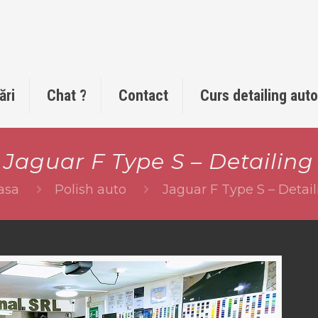
ări
Chat ?
Contact
Curs detailing aut
Jaguar F Type S – Detailing
asa
Polish auto
Jaguar F Type S – Detail