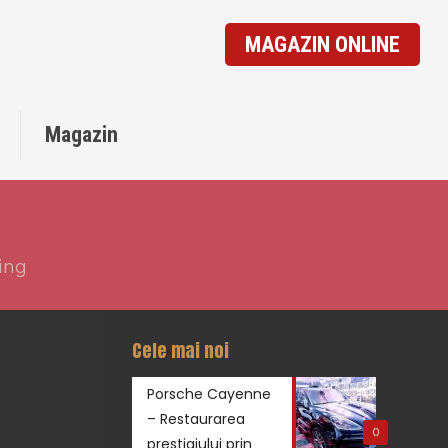
MAGAZIN ONLINE
o
Magazin
ing
Cele mai noi
Porsche Cayenne
– Restaurarea
0
prestigiului prin