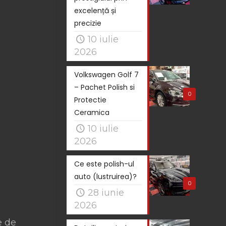
excelență și
precizie
10 iulie
2026
Volkswagen Golf 7
– Pachet Polish si
0
Protectie
Ceramica
10 iulie
2026
Ce este polish-ul
auto (lustruirea)?
0
28 iunie
2026
e de