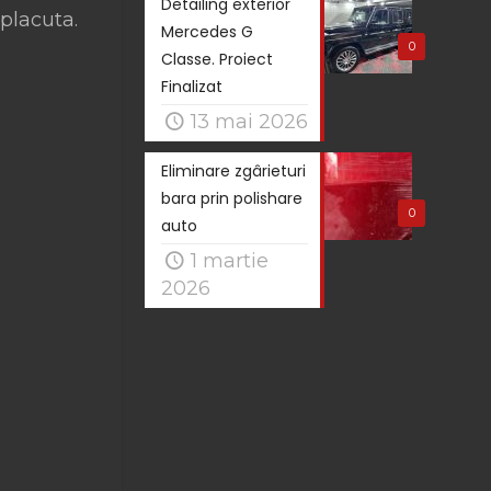
Detailing exterior
placuta.
Mercedes G
0
Classe. Proiect
Finalizat
13 mai 2026
Eliminare zgârieturi
bara prin polishare
0
auto
1 martie
2026