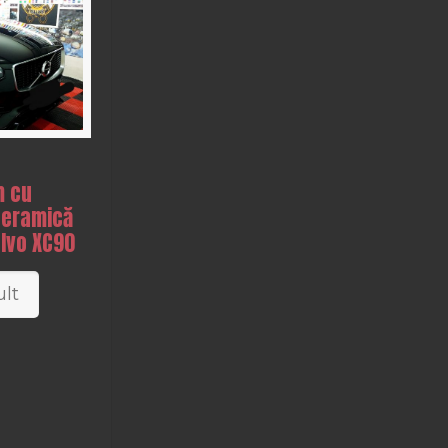
m cu
Ceramică
olvo XC90
lt