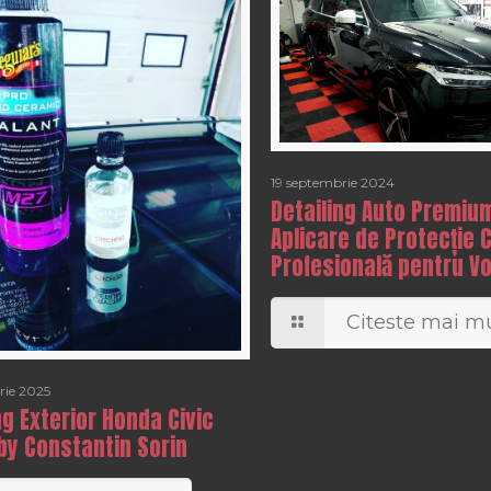
19 septembrie 2024
Detailing Auto Premiu
Aplicare de Protecție 
Profesională pentru V
Citeste mai mu
rie 2025
ng Exterior Honda Civic
by Constantin Sorin