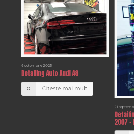
6 octombrie 2025
Detailing Auto Audi A8
Citeste mai mult
21 septemb
Detaili
2007 – 