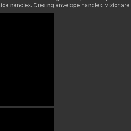
mica nanolex. Dresing anvelope nanolex. Vizionare 