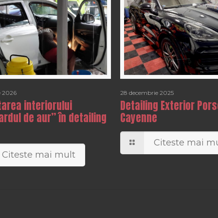
e 2026
28 decembrie 2025
rea interiorului
Detailing Exterior Por
rdul de aur” în detailing
Cayenne
Citeste mai mu
Citeste mai mult