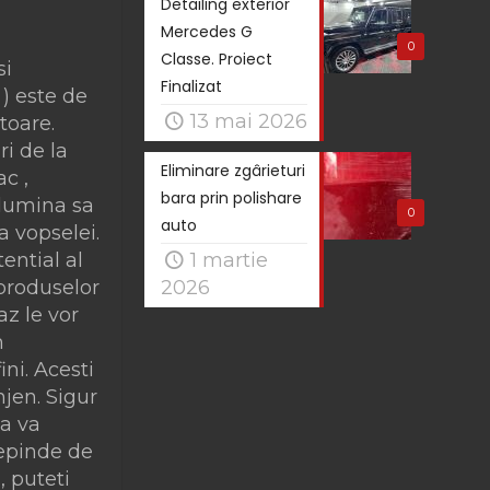
Detailing exterior
Mercedes G
0
Classe. Proiect
si
Finalizat
 ) este de
13 mai 2026
toare.
ri de la
Eliminare zgârieturi
ac ,
bara prin polishare
a lumina sa
0
auto
a vopselei.
ential al
1 martie
 produselor
2026
az le vor
m
ini. Acesti
njen. Sigur
sa va
depinde de
, puteti