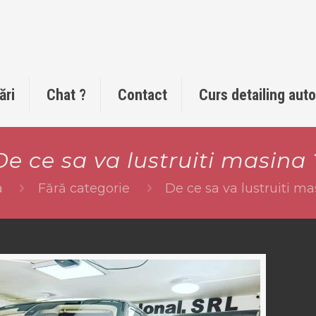
ări
Chat ?
Contact
Curs detailing aut
De ce sa va lustruiti masina 
a
Fără categorie
De ce sa va lustruiti ma