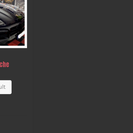
sche
lt