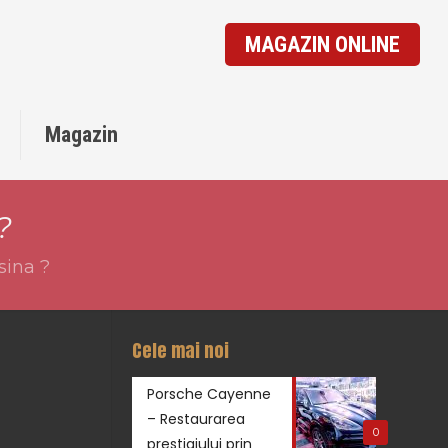
MAGAZIN ONLINE
o
Magazin
?
sina ?
Cele mai noi
Porsche Cayenne
– Restaurarea
0
prestigiului prin