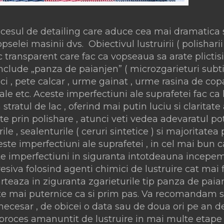
rocesul de detailing care aduce cea mai dramatica 
elei masinii dvs. Obiectivul lustruirii ( polisharii
c transparent care fac ca vopseaua sa arate plictisi
include „panza de paianjen” ( microzgarieturi subti
ci , pete calcar , urme gainat , urme rasina de cop
ntale etc. Aceste imperfectiuni ale suprafetei fac c
stratul de lac , oferind mai putin luciu si claritate 
 prin polishare , atunci veti vedea adevaratul pot
e , sealenturile ( ceruri sintetice ) si majoritatea
ste imperfectiuni ale suprafetei , in cel mai bun c
te imperfectiuni in siguranta intotdeauna incepe
esiva folosind agenti chimici de lustruire cat mai f
arteaza in ziguranta zgarieturile tip panza de paia
ste mai puternice ca si prim pas. Va recomandam 
necesar , de obicei o data sau de doua ori pe an 
n proces amanuntit de lustruire in mai multe etape 