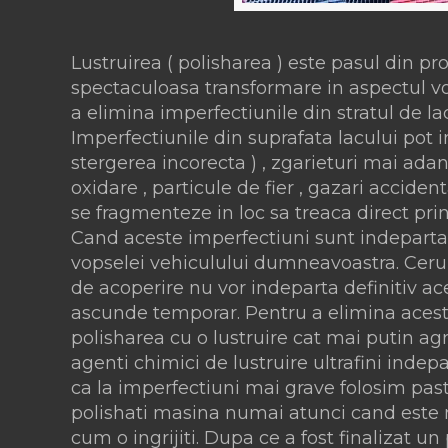
Lustruirea ( polisharea ) este pasul din p
spectaculoasa transformare in aspectul vops
a elimina imperfectiunile din stratul de la
Imperfectiunile din suprafata lacului pot 
stergerea incorecta ) , zgarieturi mai adan
oxidare , particule de fier , gazari accide
se fragmenteze in loc sa treaca direct prin 
Cand aceste imperfectiuni sunt indepartate
vopselei vehiculului dumneavoastra. Ceruril
de acoperire nu vor indeparta definitiv ace
ascunde temporar. Pentru a elimina aces
polisharea cu o lustruire cat mai putin agr
agenti chimici de lustruire ultrafini indep
ca la imperfectiuni mai grave folosim pa
polishati masina numai atunci cand este 
cum o ingrijiti. Dupa ce a fost finalizat u