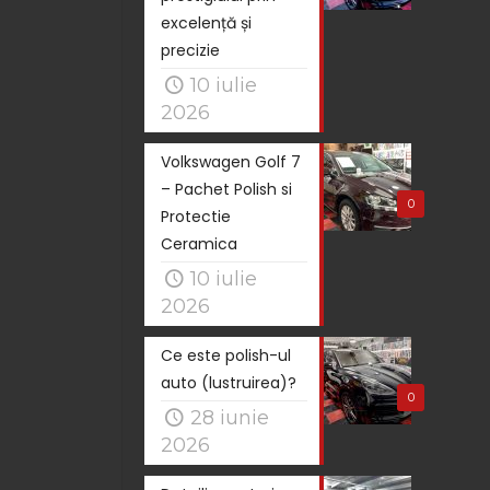
excelență și
precizie
10 iulie
2026
Volkswagen Golf 7
– Pachet Polish si
0
Protectie
Ceramica
10 iulie
2026
Ce este polish-ul
auto (lustruirea)?
0
28 iunie
2026