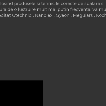
osind produsele si tehnicile corecte de spalare si
ura de o lustruire mult mai putin frecventa. Va m
reditat Gtechniq , Nanolex , Gyeon , Meguiars , Ko