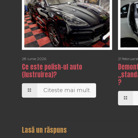
28 iunie 2026
21 februari
Ce este polish-ul auto
Demonta
(lustruirea)?
„standa
?
Citeste mai mult
Lasă un răspuns