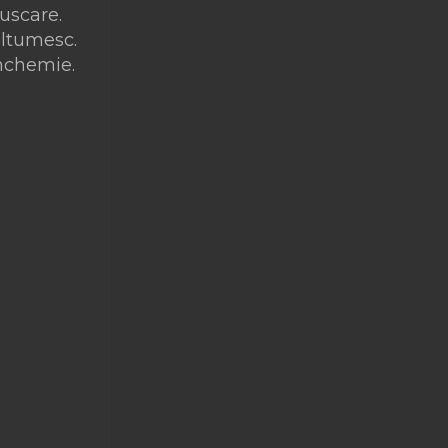
 uscare.
ultumesc.
chchemie.