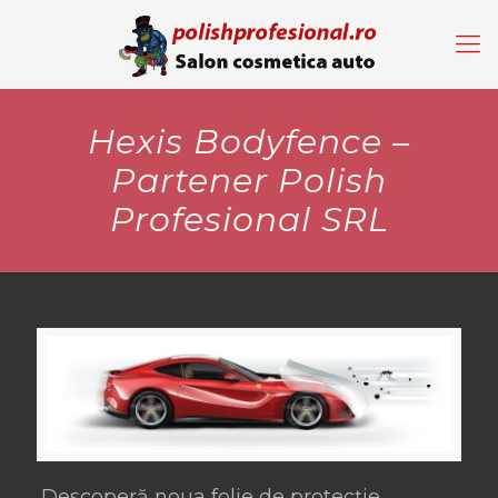
Hexis Bodyfence –
Partener Polish
Profesional SRL
Descoperă noua folie de protecție