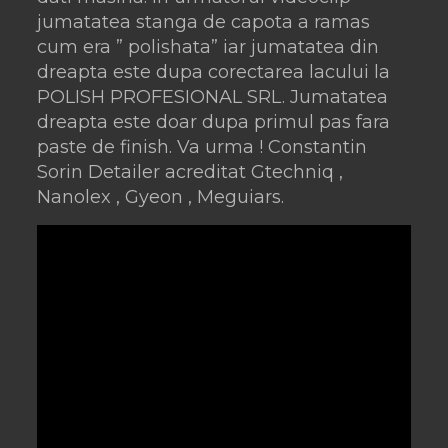
jumatatea stanga de capota a ramas
cum era ” polishata” iar jumatatea din
dreapta este dupa corectarea lacului la
POLISH PROFESIONAL SRL. Jumatatea
dreapta este doar dupa primul pas fara
paste de finish. Va urma ! Constantin
Sorin Detailer acreditat Gtechniq ,
Nanolex , Gyeon , Meguiars.