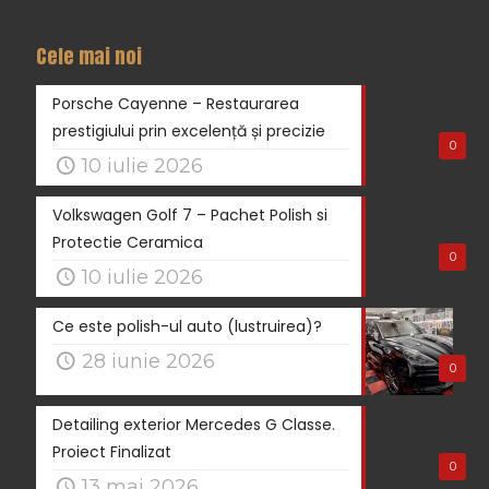
Cele mai noi
Porsche Cayenne – Restaurarea
prestigiului prin excelență și precizie
0
10 iulie 2026
Volkswagen Golf 7 – Pachet Polish si
Protectie Ceramica
0
10 iulie 2026
Ce este polish-ul auto (lustruirea)?
28 iunie 2026
0
Detailing exterior Mercedes G Classe.
Proiect Finalizat
0
13 mai 2026