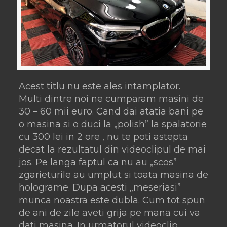
Acest titlu nu este ales intamplator.
Multi dintre noi ne cumparam masini de
30 – 60 mii euro. Cand dai atatia bani pe
o masina si o duci la „polish” la spalatorie
cu 300 lei in 2 ore , nu te poti astepta
decat la rezultatul din videoclipul de mai
jos. Pe langa faptul ca nu au „scos”
zgarieturile au umplut si toata masina de
holograme. Dupa acesti „meseriasi”
munca noastra este dubla. Cum tot spun
de ani de zile aveti grija pe mana cui va
dati masina. In urmatorul videoclip