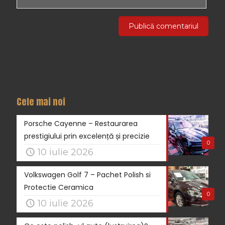
Cele mai noi
Porsche Cayenne – Restaurarea
prestigiului prin excelență și precizie
0
10 iulie 2026
Volkswagen Golf 7 – Pachet Polish si
Protectie Ceramica
0
10 iulie 2026