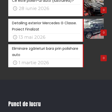
Ce este polish-ul auto (lustruirea)?
28 iunie 2026
0
Detailing exterior Mercedes G Classe.
Proiect Finalizat
0
13 mai 2026
Eliminare zgârieturi bara prin polishare
auto
0
1 martie 2026
Punct de lucru