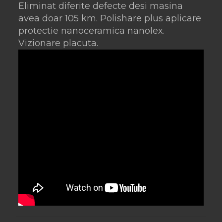
Eliminat diferite defecte desi masina
avea doar 105 km. Polishare plus aplicare
protectie nanoceramica nanolex.
Vizionare placuta.