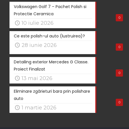
Volkswagen Golf 7 – Pachet Polish si
Protectie Ceramica
0
10 iulie 2026
Ce este polish-ul auto (lustruirea)?
28 iunie 2026
0
Detailing exterior Mercedes G Classe.
Proiect Finalizat
0
13 mai 2026
Eliminare zgârieturi bara prin polishare
auto
0
1 martie 2026