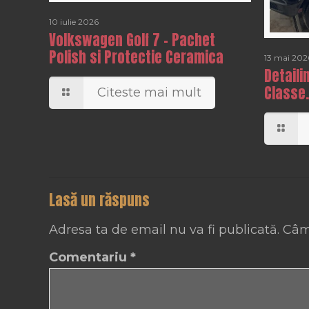
10 iulie 2026
Volkswagen Golf 7 – Pachet
Polish si Protectie Ceramica
13 mai 202
Detaili
Classe.
Citeste mai mult
Lasă un răspuns
Adresa ta de email nu va fi publicată.
Câm
Comentariu
*