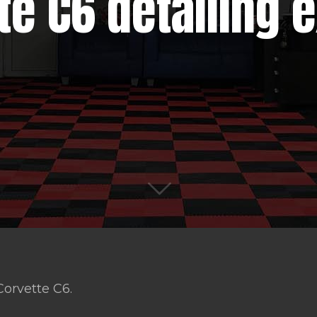
te C6 detailing e
Corvette C6.