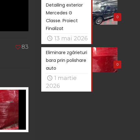
Detailing exterior
Mercedes G
0
Classe. Proiect
Finalizat
13 mai 2026
83
Eliminare zgârieturi
bara prin polishare
0
auto
1 martie
2026