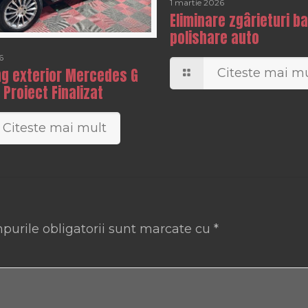
1 martie 2026
Eliminare zgârieturi ba
polishare auto
6
ng exterior Mercedes G
Citeste mai mu
 Proiect Finalizat
Citeste mai mult
purile obligatorii sunt marcate cu
*