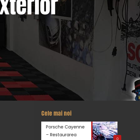
xterior
Cele mai noi
Porsche Cayenne
– Restaurarea
0