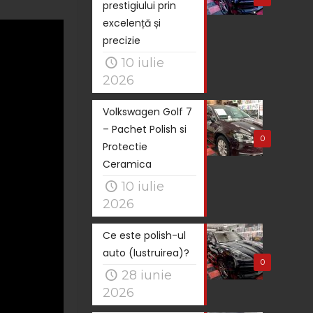
prestigiului prin
excelență și
precizie
10 iulie
2026
Volkswagen Golf 7
– Pachet Polish si
0
Protectie
Ceramica
10 iulie
2026
Ce este polish-ul
auto (lustruirea)?
0
28 iunie
2026