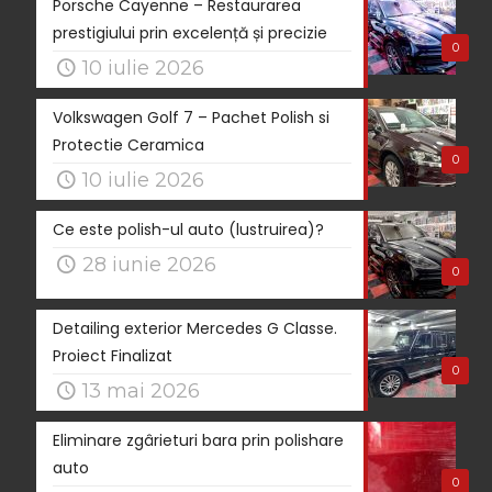
Porsche Cayenne – Restaurarea
prestigiului prin excelență și precizie
0
10 iulie 2026
Volkswagen Golf 7 – Pachet Polish si
Protectie Ceramica
0
10 iulie 2026
Ce este polish-ul auto (lustruirea)?
28 iunie 2026
0
Detailing exterior Mercedes G Classe.
Proiect Finalizat
0
13 mai 2026
Eliminare zgârieturi bara prin polishare
auto
0