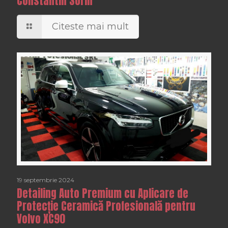
Constantin Sorin
Citeste mai mult
19 septembrie 2024
Detailing Auto Premium cu Aplicare de
Protecție Ceramică Profesională pentru
Volvo XC90