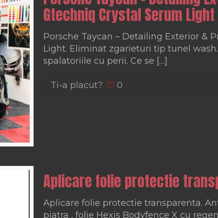
Gtechniq Crystal Serum Light
Porsche Taycan – Detailing Exterior & 
Light. Eliminat zgarieturi tip tunel was
spalatoriile cu perii. Ce se
[…]
Ti-a placut?
0
Aplicare folie protectie tran
Aplicare folie protectie transparenta. Ant
piatra , folie Hexis Bodyfence X cu regen