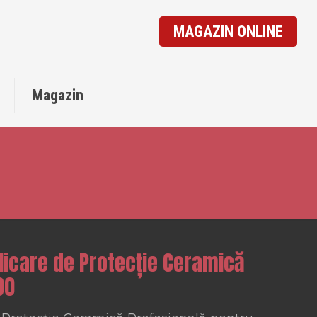
MAGAZIN ONLINE
o
Magazin
licare de Protecție Ceramică
90