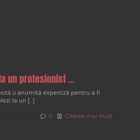
la un profesionist …
esită o anumită expertiză pentru a fi
lezi la un
[…]
0
Citeste mai mult