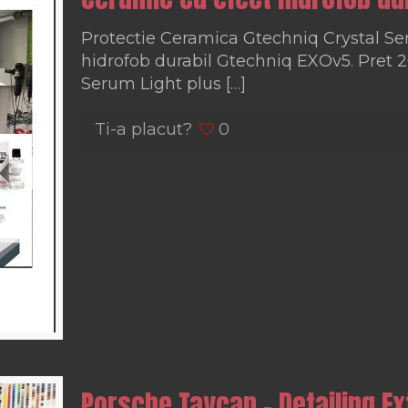
Protectie Ceramica Gtechniq Crystal Se
hidrofob durabil Gtechniq EXOv5. Pret 26
Serum Light plus
[…]
Ti-a placut?
0
Porsche Taycan – Detailing Ex