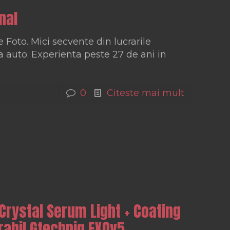
nal
 Foto. Mici secvente din lucrarile
a auto. Experienta peste 27 de ani in
0
Citeste mai mult
Crystal Serum Light + Coating
rabil Gtechniq EXOv5