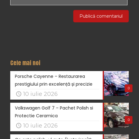
Cele mai noi
Porsche Cayenne – Restaurarea
prestigiului prin excelență și precizie
0
10 iulie 2026
Volkswagen Golf 7 – Pachet Polish si
Protectie Ceramica
0
10 iulie 2026