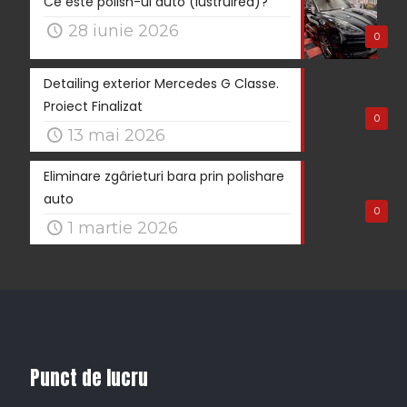
Ce este polish-ul auto (lustruirea)?
28 iunie 2026
0
Detailing exterior Mercedes G Classe.
Proiect Finalizat
0
13 mai 2026
Eliminare zgârieturi bara prin polishare
auto
0
1 martie 2026
Punct de lucru